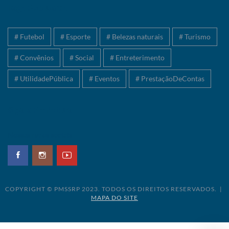
Tags Populares
# Futebol
# Esporte
# Belezas naturais
# Turismo
# Convênios
# Social
# Entreterimento
# UtilidadePública
# Eventos
# PrestaçãoDeContas
Siga a Prefeitura
Nossas redes sociais
COPYRIGHT © PMSSRP 2023. TODOS OS DIREITOS RESERVADOS. |
MAPA DO SITE