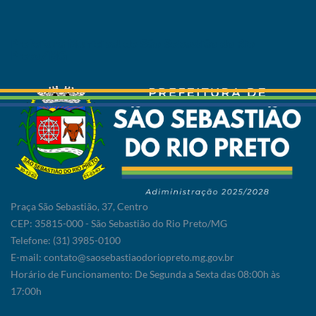
Prefeitura Municipal de São Sebastião do Rio
Preto/MG
Praça São Sebastião, 37, Centro
CEP: 35815-000 - São Sebastião do Rio Preto/MG
Telefone: (31) 3985-0100
E-mail: contato@saosebastiaodoriopreto.mg.gov.br
Horário de Funcionamento: De Segunda a Sexta das 08:00h às
17:00h